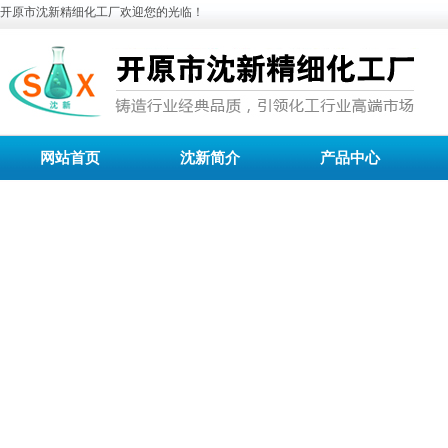
开原市沈新精细化工厂欢迎您的光临！
网站首页
沈新简介
产品中心