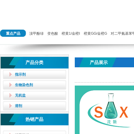
重点产品
溴甲酚绿
变色酸
橙黄1/金橙Ⅰ
橙黄GG/金橙G
对二甲氨基苯
产品分类
产品展示
指示剂
生物染色剂
无机盐
溶剂
热销产品