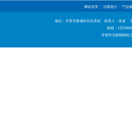
网站首页
-
沈新简介
-
产品
地址：开原市新城街后石东村 联系人：张凌 手机：138
邮箱：
125396
开原市沈新精细化