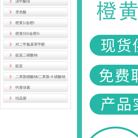
溴甲酚绿
变色酸
橙黄1/金橙Ⅰ
橙黄GG/金橙G
对二甲氨基苯甲醛
靛蓝二磺酸钠
靛蓝
二苯胺磺酸钠/二苯胺-4-磺酸钠
钙黄绿素
结晶紫