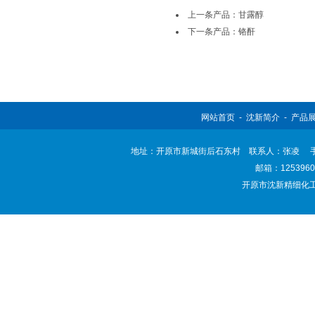
上一条产品：甘露醇
下一条产品：铬酐
网站首页
-
沈新简介
-
产品
地址：开原市新城街后石东村 联系人：张凌 手机：138
邮箱：
125396
开原市沈新精细化