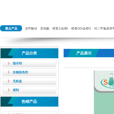
重点产品
溴甲酚绿
变色酸
橙黄1/金橙Ⅰ
橙黄GG/金橙G
对二甲氨基苯
产品分类
产品展示
指示剂
生物染色剂
无机盐
溶剂
热销产品