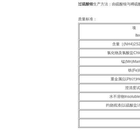
过硫酸铵
生产方法：
由硫酸铵与稀硫
质量标准：
项
It
含量［(NH4)2S
氯化物及氯酸盐Chlorid
锰(Mn)Man
铁(Fe)
重金属(以Pb计)He
澄清度试验C
水不溶物Insoluble m
灼烧残渣(以硫酸盐计)Ign