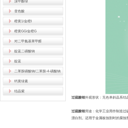
溴甲酚绿
变色酸
橙黄1/金橙Ⅰ
橙黄GG/金橙G
对二甲氨基苯甲醛
靛蓝二磺酸钠
靛蓝
二苯胺磺酸钠/二苯胺-4-磺酸钠
钙黄绿素
结晶紫
过硫酸铵
外观形状：
无色单斜晶系结晶或
过硫酸铵
用途：
化学工业用作制造过
漂白剂。还用于金属板蚀割时的腐蚀