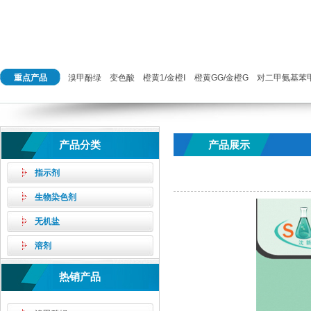
重点产品
溴甲酚绿
变色酸
橙黄1/金橙Ⅰ
橙黄GG/金橙G
对二甲氨基苯
产品分类
产品展示
指示剂
生物染色剂
无机盐
溶剂
热销产品