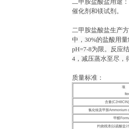
二甲胺盐酸盐
用途：
催化剂和镁试剂。
二甲胺盐酸盐
生产方
中，30%的盐酸用量
pH=7-8为限。反
4，减压蒸水至尽，
质量标准：
项
It
含量(C2H8Cl
氯化铵及甲胺Ammonium chlo
甲醛Forma
灼烧残渣(以硫酸盐计)Ign