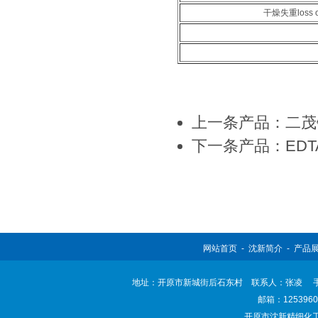
干燥失重loss o
上一条产品：二茂
下一条产品：EDT
网站首页
-
沈新简介
-
产品
地址：开原市新城街后石东村 联系人：张凌 手机：138
邮箱：
125396
开原市沈新精细化