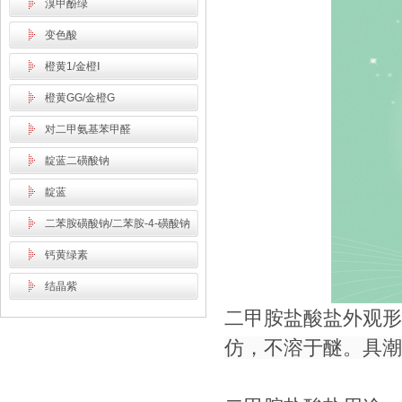
溴甲酚绿
变色酸
橙黄1/金橙Ⅰ
橙黄GG/金橙G
对二甲氨基苯甲醛
靛蓝二磺酸钠
靛蓝
二苯胺磺酸钠/二苯胺-4-磺酸钠
钙黄绿素
结晶紫
二甲胺盐酸盐
外观形
仿，不溶于醚。具潮