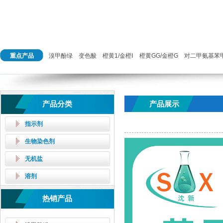
重点产品
溴甲酚绿
变色酸
橙黄1/金橙Ⅰ
橙黄GG/金橙G
对二甲氨基苯
产品分类
产品展示
指示剂
生物染色剂
无机盐
溶剂
热销产品