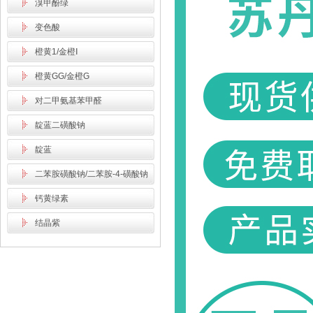
溴甲酚绿
变色酸
橙黄1/金橙Ⅰ
橙黄GG/金橙G
对二甲氨基苯甲醛
靛蓝二磺酸钠
靛蓝
二苯胺磺酸钠/二苯胺-4-磺酸钠
钙黄绿素
结晶紫