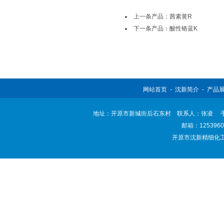
上一条产品：茜素黄R
下一条产品：酸性铬蓝K
网站首页
-
沈新简介
-
产品
地址：开原市新城街后石东村 联系人：张凌 手机：138
邮箱：
125396
开原市沈新精细化