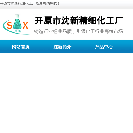
开原市沈新精细化工厂欢迎您的光临！
网站首页
沈新简介
产品中心