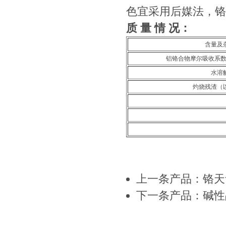
色宜采用后媒法，铬
质 量 情 况：
含量及
铝铬合物摩尔吸收系数（L/
水溶
灼烧残渣（
上一条产品：铬天
下一条产品：碱性