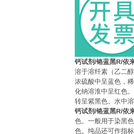
钙试剂/铬蓝黑R/依
溶于溶纤素（乙二醇
浓硫酸中呈蓝色，稀
化钠溶淮中呈红色。
转呈紫黑色。水中溶
钙试剂/铬蓝黑R/依
色。一般用于染黑色
色。纯品还可作指标