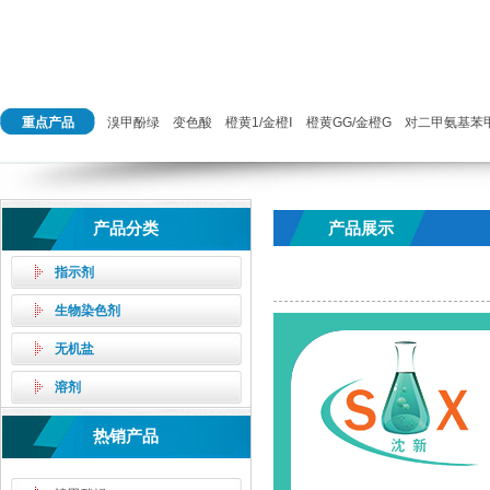
重点产品
溴甲酚绿
变色酸
橙黄1/金橙Ⅰ
橙黄GG/金橙G
对二甲氨基苯
产品分类
产品展示
指示剂
生物染色剂
无机盐
溶剂
热销产品