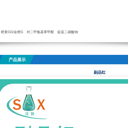
橙黄GG/金橙G
对二甲氨基苯甲醛
靛蓝二磺酸钠
产品展示
副品红