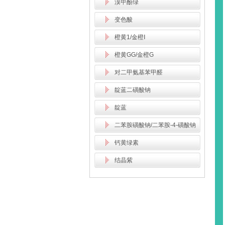
溴甲酚绿
变色酸
橙黄1/金橙Ⅰ
橙黄GG/金橙G
对二甲氨基苯甲醛
靛蓝二磺酸钠
靛蓝
二苯胺磺酸钠/二苯胺-4-磺酸钠
钙黄绿素
结晶紫