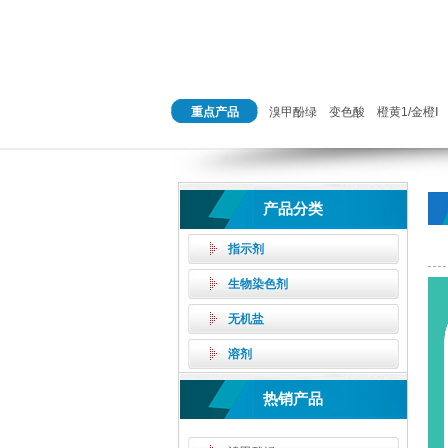
重点产品
溴甲酚绿
变色酸
橙黄1/金橙Ⅰ
产品分类
指示剂
生物染色剂
无机盐
溶剂
热销产品