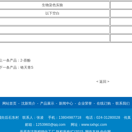
生物染色实验
以下空白
上一条产品：2-萘酚
下一条产品：铬天青S
< 返回 >
网站首页
-
沈新简介
-
产品展示
-
新闻中心
-
企业荣誉
-
在线订购
-
联系我们
后石东村 联系人：张凌 手机：13804987718 电话：024-31280028 传真：02
邮箱：
1253960@qq.com
网址：
www.sxhgc.com
开原市沈新精细化工厂
版权所有(C)2015
网络支持
中化网