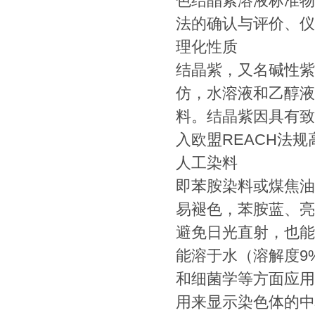
色结晶紫溶液标准物
法的确认与评价、仪
理化性质
结晶紫，又名碱性紫
仿，水溶液和乙醇液
料。结晶紫因具有致癌
入欧盟REACH法
人工染料
即苯胺染料或煤焦油
易褪色，苯胺蓝、亮
避免日光直射，也能经几
能溶于水（溶解度9
和细菌学等方面应用
用来显示染色体的中